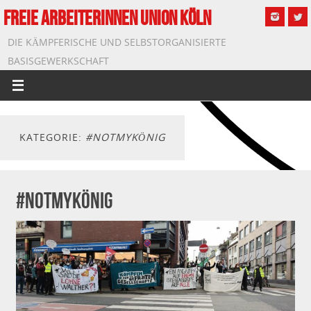
FREIE ARBEITERINNEN UNION KÖLN
DIE KÄMPFERISCHE UND SELBSTORGANISIERTE
BASISGEWERKSCHAFT
KATEGORIE:
#NOTMYKÖNIG
#notmykönig