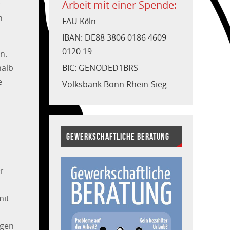
Arbeit mit einer Spende:
r
h
FAU Köln
IBAN: DE88 3806 0186 4609
0120 19
n.
BIC: GENODED1BRS
halb
e
Volksbank Bonn Rhein-Sieg
GEWERKSCHAFTLICHE BERATUNG
er
mit
igen