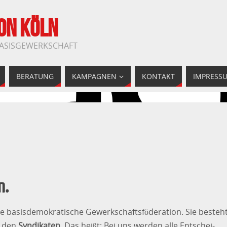
ON KÖLN
BASISGEWERKSCHAFT
BERATUNG
KAMPAGNEN
KONTAKT
IMPRESS
n.
ine basisdemokratische Gewerkschaftsföderation. Sie besteh
, den
Syndikaten
. Das heißt: Bei uns werden alle Entschei­